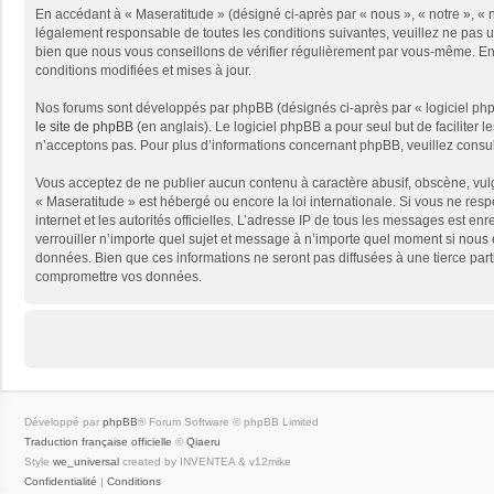
En accédant à « Maseratitude » (désigné ci-après par « nous », « notre », « 
légalement responsable de toutes les conditions suivantes, veuillez ne pas 
bien que nous vous conseillons de vérifier régulièrement par vous-même. En e
conditions modifiées et mises à jour.
Nos forums sont développés par phpBB (désignés ci-après par « logiciel phpB
le site de phpBB
(en anglais). Le logiciel phpBB a pour seul but de facilite
n’acceptons pas. Pour plus d’informations concernant phpBB, veuillez consu
Vous acceptez de ne publier aucun contenu à caractère abusif, obscène, vulga
« Maseratitude » est hébergé ou encore la loi internationale. Si vous ne resp
internet et les autorités officielles. L’adresse IP de tous les messages est en
verrouiller n’importe quel sujet et message à n’importe quel moment si nous 
données. Bien que ces informations ne seront pas diffusées à une tierce par
compromettre vos données.
Développé par
phpBB
® Forum Software © phpBB Limited
Traduction française officielle
©
Qiaeru
Style
we_universal
created by INVENTEA & v12mike
Confidentialité
|
Conditions