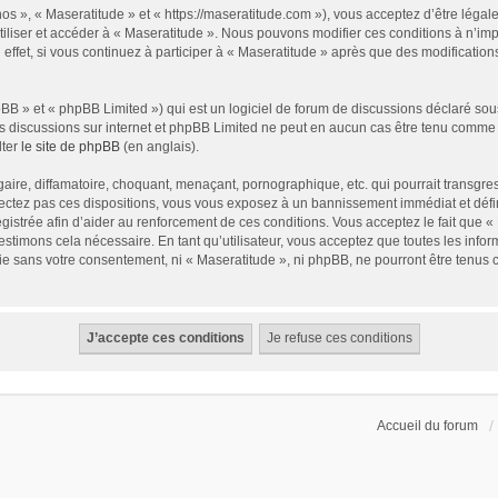
nos », « Maseratitude » et « https://maseratitude.com »), vous acceptez d’être léga
utiliser et accéder à « Maseratitude ». Nous pouvons modifier ces conditions à n’i
ffet, si vous continuez à participer à « Maseratitude » après que des modification
B » et « phpBB Limited ») qui est un logiciel de forum de discussions déclaré sou
r les discussions sur internet et phpBB Limited ne peut en aucun cas être tenu com
lter
le site de phpBB
(en anglais).
ire, diffamatoire, choquant, menaçant, pornographique, etc. qui pourrait transgress
ectez pas ces dispositions, vous vous exposez à un bannissement immédiat et définit
registrée afin d’aider au renforcement de ces conditions. Vous acceptez le fait que «
estimons cela nécessaire. En tant qu’utilisateur, vous acceptez que toutes les in
tie sans votre consentement, ni « Maseratitude », ni phpBB, ne pourront être tenus
Accueil du forum