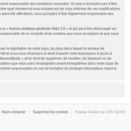
lement responsable des conditions suivantes. Si vous n’acceptez pas d’être
mporte quel moment et nous essaierons de vous informer de ces modifications,
s aient été effectuées, vous acceptez d’être légalement responsable des
s la «
licence publique générale GNU 2.0
» et qui peut être téléchargé sur
me responsable de la conduite et du contenu que nous acceptons et que nous
er la législation de votre pays, du pays dans lequel le serveur de
if et nous nous réservons le droit d’avertir votre fournisseur d’accès à
 Maseratitude » ait le droit de supprimer, de modifier, de déplacer ou de
formations que vous avez renseignées soient enregistrées dans notre base de
 comme responsables en cas de tentative de piratage informatique visant à
Nous contacter
Supprimer les cookies
Fuseau horaire sur
UTC+02:00