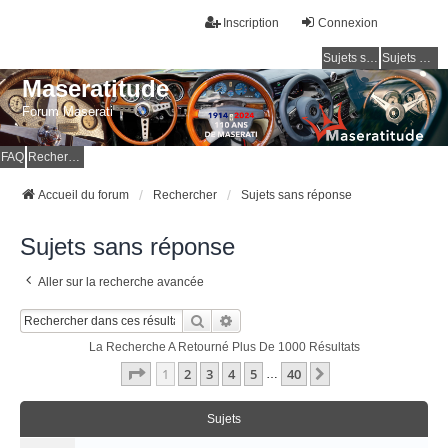
Inscription
Connexion
Sujets sans réponse
Sujets actifs
Maseratitude
Forum Maserati
FAQ
Rechercher
Accueil du forum
Rechercher
Sujets sans réponse
Sujets sans réponse
Aller sur la recherche avancée
Rechercher
Recherche Avancée
La Recherche A Retourné Plus De 1000 Résultats
Page
1
Sur
40
1
2
3
4
5
40
Suivant
…
Sujets