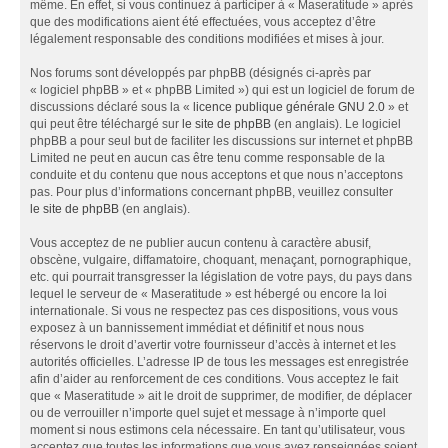
même. En effet, si vous continuez à participer à « Maseratitude » après
que des modifications aient été effectuées, vous acceptez d’être
légalement responsable des conditions modifiées et mises à jour.
Nos forums sont développés par phpBB (désignés ci-après par
« logiciel phpBB » et « phpBB Limited ») qui est un logiciel de forum de
discussions déclaré sous la «
licence publique générale GNU 2.0
» et
qui peut être téléchargé sur
le site de phpBB
(en anglais). Le logiciel
phpBB a pour seul but de faciliter les discussions sur internet et phpBB
Limited ne peut en aucun cas être tenu comme responsable de la
conduite et du contenu que nous acceptons et que nous n’acceptons
pas. Pour plus d’informations concernant phpBB, veuillez consulter
le site de phpBB
(en anglais).
Vous acceptez de ne publier aucun contenu à caractère abusif,
obscène, vulgaire, diffamatoire, choquant, menaçant, pornographique,
etc. qui pourrait transgresser la législation de votre pays, du pays dans
lequel le serveur de « Maseratitude » est hébergé ou encore la loi
internationale. Si vous ne respectez pas ces dispositions, vous vous
exposez à un bannissement immédiat et définitif et nous nous
réservons le droit d’avertir votre fournisseur d’accès à internet et les
autorités officielles. L’adresse IP de tous les messages est enregistrée
afin d’aider au renforcement de ces conditions. Vous acceptez le fait
que « Maseratitude » ait le droit de supprimer, de modifier, de déplacer
ou de verrouiller n’importe quel sujet et message à n’importe quel
moment si nous estimons cela nécessaire. En tant qu’utilisateur, vous
acceptez que toutes les informations que vous avez renseignées soient